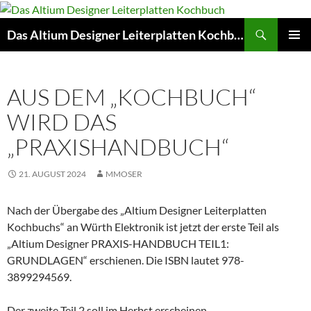
Zum
Inhalt
Suchen
Das Altium Designer Leiterplatten Kochbuch
springen
PRIMÄR
MENÜ
AUS DEM „KOCHBUCH“
WIRD DAS
„PRAXISHANDBUCH“
21. AUGUST 2024
MMOSER
Nach der Übergabe des „Altium Designer Leiterplatten
Kochbuchs“ an Würth Elektronik ist jetzt der erste Teil als
„Altium Designer PRAXIS-HANDBUCH TEIL1:
GRUNDLAGEN“ erschienen. Die ISBN lautet 978-
3899294569.
Der zweite Teil 2 soll im Herbst erscheinen.